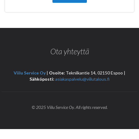
Ota yhteyttä
Viilu Service Oy
|
Osoite:
Tekniikantie 14, 02150 Espoo |
Sähköposti:
asiakaspalvelu@viilutalous.fi
© 2025 Viilu Service Oy. All rights reserved.