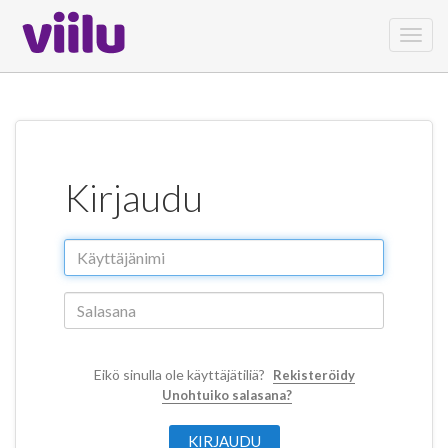
Toggl
navig
Kirjaudu
Eikö sinulla ole käyttäjätiliä?
Rekisteröidy
Unohtuiko salasana?