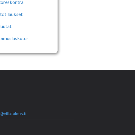
toreskontra
totilaukset
luutat
pimuslaskutus
@viilutalous.fi