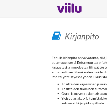
Kirjanpito
Eebulla kirjanpito on vaivatonta, sill
automaattisesti. Eebu muuttaa yritykse
kirjaustasi ja muodostaa tilinpäätös
automaattisesti kuukauden muiden kirj
itse tai yhteistyössä yhden lukuisis
Tositteiden kirjaaminen ja mu
Tositteiden tuominen automaatt
Osto- ja myyntireskontrista a
Yleiset, asiakas- ja toimittajak
automaatikirjanpidon pitkälle