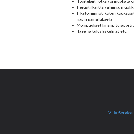
Tositelajit, jotka voi muokata o
Perustilikartta valmiina, muok
Pikatoiminnot, kuten kuukausi
napin painalluksella
Monipuoliset kirjanpitoraportit
Tase- ja tuloslaskelmat etc.
Viilu Service