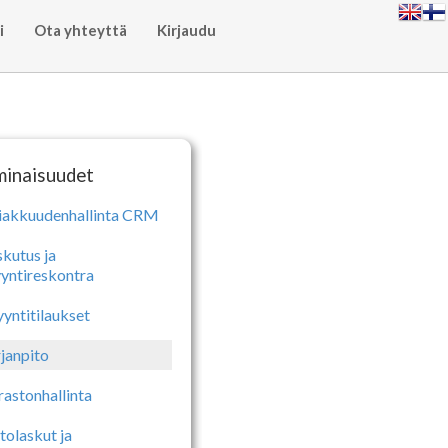
i
Ota yhteyttä
Kirjaudu
inaisuudet
iakkuudenhallinta CRM
skutus ja
yntireskontra
yntitilaukset
rjanpito
rastonhallinta
tolaskut ja