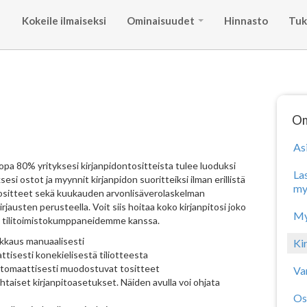
Kokeile ilmaiseksi
Ominaisuudet
Hinnasto
Tuk
Om
As
ä jopa 80% yrityksesi kirjanpidontositteista tulee luoduksi
La
si ostot ja myynnit kirjanpidon suoritteiksi ilman erillistä
my
tositteet sekä kuukauden arvonlisäverolaskelman
austen perusteella. Voit siis hoitaa koko kirjanpitosi joko
My
ta tilitoimistokumppaneidemme kanssa.
okkaus manuaalisesti
Ki
isesti konekielisestä tiliotteesta
utomaattisesti muodostuvat tositteet
Va
ohtaiset kirjanpitoasetukset. Näiden avulla voi ohjata
Os