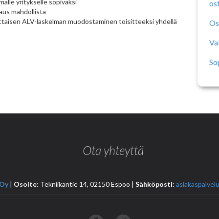
malle yritykselle sopivaksi
os
kaus mahdollista
ttaisen ALV-laskelman muodostaminen toisitteeksi yhdellä
Os
Va
So
Ota yhteyttä
 Oy
|
Osoite:
Tekniikantie 14, 02150 Espoo |
Sähköposti:
asiakaspalvelu