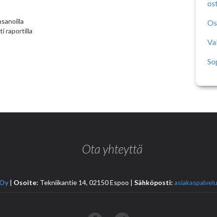
os
sanoilla
Os
i raportilla
Va
So
Ota yhteyttä
 Oy
|
Osoite:
Tekniikantie 14, 02150 Espoo |
Sähköposti:
asiakaspalvelu