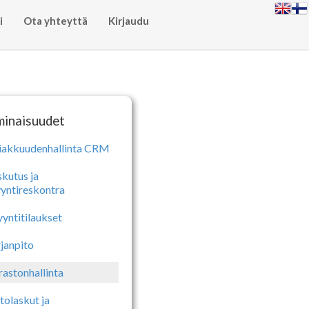
i
Ota yhteyttä
Kirjaudu
inaisuudet
iakkuudenhallinta CRM
skutus ja
yntireskontra
yntitilaukset
rjanpito
rastonhallinta
tolaskut ja