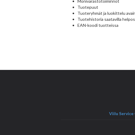
Monivarastotoiminnot
Tuotepuut
Tuoteryhmät ja luokittelu avain
Tuotehistoria saatavilla helpost
EAN-koodi tuotteissa
Viilu Service