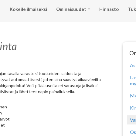
Kokeile ilmaiseksi
Ominaisuudet
Hinnasto
Tuk
inta
Om
As
jan tasalla varastosi tuotteiden saldoista ja
La
tyvät automaattisesti, joten sinä säästyt aikaavieviltä
my
kirjanpidolta! Voit pitää useita eri varastoja ja lisäksi
listat ja lähetteet napin painalluksella.
My
inen
Ki
n
oarvot
Va
set
Os