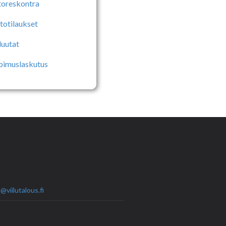
toreskontra
totilaukset
luutat
pimuslaskutus
@viilutalous.fi