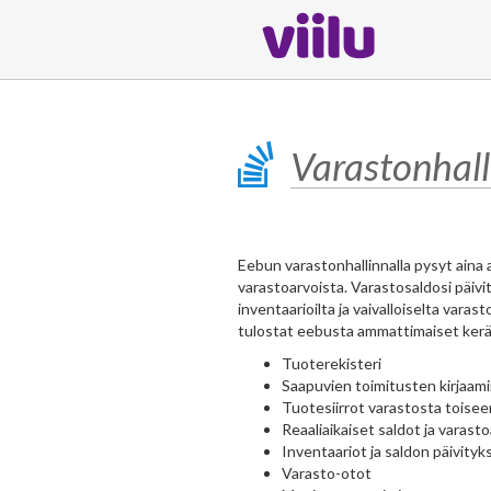
Varastonhall
Eebun varastonhallinnalla pysyt aina a
varastoarvoista. Varastosaldosi päivit
inventaarioilta ja vaivalloiselta varasto
tulostat eebusta ammattimaiset keräily
Tuoterekisteri
Saapuvien toimitusten kirjaam
Tuotesiirrot varastosta toisee
Reaaliaikaiset saldot ja varast
Inventaariot ja saldon päivityk
Varasto-otot