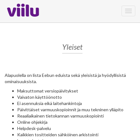
Toggl
navig
Yleiset
Alapuolella on lista Eebun eduista sekä yleisistä ja hyödyllisistä
ominaisuuksista.
Maksuttomat versiopäivitykset
Vaivaton käyttöönotto
Ei asennuksia eikä laitehankintoja
Päivittäiset varmuuskopioinnit ja muu tekninen ylläpito
Reaaliaikainen tietokannan varmuuskopiointi
Online ohjekirja
Helpdesk-palvelu
Kaikkien tositteiden sähköinen arkistointi