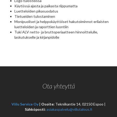
Logo tulosteissa
Käytössä ajasta ja paikasta riippumatta
Luetteloiden pikasuodatus
Tietueiden tulostaminen
Monipuoliset ja helppokäyttöiset hakutoiminnot erilaisten
luetteloiden ja raporttien luontiin
Tuki ALV netto- ja bruttoperiaatteen hinnoittelulle,
laskutukselle ja kirjanpidolle
Ota yhteyttä
Viilu Service Oy
|
Osoite:
Tekniikantie 14, 02150 Espoo |
Sähköposti:
asiakaspalvelu@viilutalous.fi